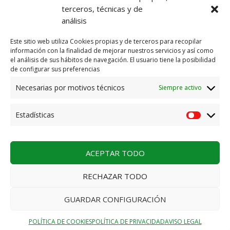
E-mail
info@residenciakarrantza.eus
terceros, técnicas y de
análisis
AVISO LEGAL
Este sitio web utiliza Cookies propias y de terceros para recopilar
información con la finalidad de mejorar nuestros servicios y así como
POLÍTICA DE PRIVACIDAD
el análisis de sus hábitos de navegación. El usuario tiene la posibilidad
de configurar sus preferencias
POLÍTICA DE PRIVACIDAD REDES SOCIALES
Necesarias por motivos técnicos
Siempre activo
POLÍTICA DE COOKIES
Estadísticas
POLÍTICA DE CALIDAD ISO
ACEPTAR TODO
RECHAZAR TODO
2026. Residencia Karrantza
GUARDAR CONFIGURACIÓN
Español
POLÍTICA DE COOKIES
POLÍTICA DE PRIVACIDAD
AVISO LEGAL