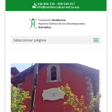
946 806 349 - 608 549 657
info@residenciakarrantza.eus
Seleccionar página