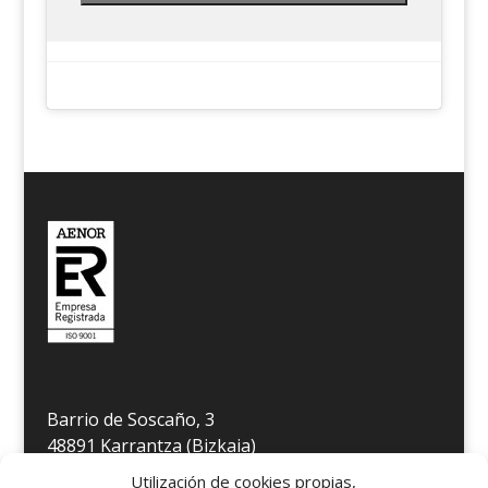
Barrio de Soscaño, 3
48891 Karrantza (Bizkaia)
Télefono 946 806 349
Utilización de cookies propias,