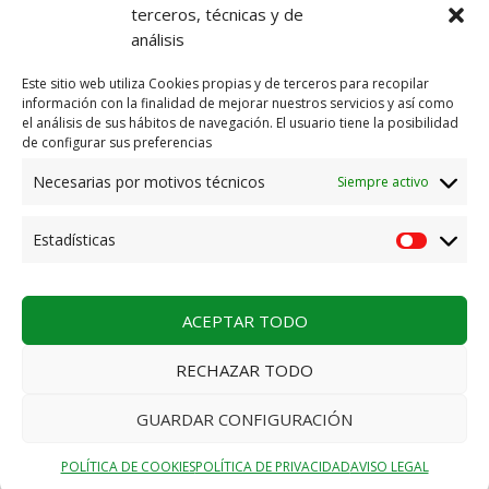
E-mail
info@residenciakarrantza.eus
terceros, técnicas y de
análisis
AVISO LEGAL
Este sitio web utiliza Cookies propias y de terceros para recopilar
información con la finalidad de mejorar nuestros servicios y así como
POLÍTICA DE PRIVACIDAD
el análisis de sus hábitos de navegación. El usuario tiene la posibilidad
de configurar sus preferencias
POLÍTICA DE PRIVACIDAD REDES SOCIALES
Necesarias por motivos técnicos
Siempre activo
POLÍTICA DE COOKIES
Estadísticas
POLÍTICA DE CALIDAD ISO
ACEPTAR TODO
RECHAZAR TODO
2026. Residencia Karrantza
GUARDAR CONFIGURACIÓN
Español
POLÍTICA DE COOKIES
POLÍTICA DE PRIVACIDAD
AVISO LEGAL