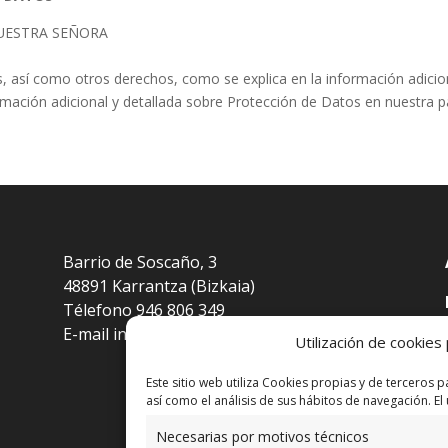
UESTRA SEÑORA
os, así como otros derechos, como se explica en la información adicio
rmación adicional y detallada sobre Protección de Datos en nuestra 
Barrio de Soscaño, 3
48891 Karrantza (Bizkaia)
Télefono 946 806 349
E-mail
info@residenciakarrantza.eus
Utilización de cookies 
Este sitio web utiliza Cookies propias y de terceros 
así como el análisis de sus hábitos de navegación. El
Necesarias por motivos técnicos