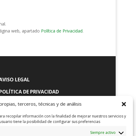
nal.
página web, apartado
Política de Privacidad
.
AVISO LEGAL
POLÍTICA DE PRIVACIDAD
POLÍTICA DE PRIVACIDAD REDES
propias, terceros, técnicas y de análisis
SOCIALES
para recopilar información con la finalidad de mejorar nuestros servicios y
 usuario tiene la posibilidad de configurar sus preferencias
POLÍTICA DE COOKIES
Siempre activo
POLÍTICA DE CALIDAD ISO