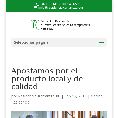
946 806 349 - 608 549 657
info@residenciakarrantza.eus
Seleccionar página
Apostamos por el
producto local y de
calidad
por
Residencia_Karrantza_08
|
Sep 17, 2018
|
Cocina
,
Residencia