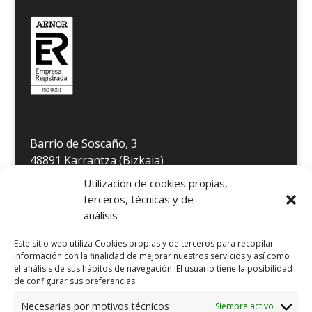
Barrio de Soscaño, 3
48891 Karrantza (Bizkaia)
Télefono 946 806 349
Utilización de cookies propias,
E-mail
info@residenciakarrantza.eus
terceros, técnicas y de
análisis
AVISO LEGAL
Este sitio web utiliza Cookies propias y de terceros para recopilar
información con la finalidad de mejorar nuestros servicios y así como
POLÍTICA DE PRIVACIDAD
el análisis de sus hábitos de navegación. El usuario tiene la posibilidad
de configurar sus preferencias
POLÍTICA DE PRIVACIDAD REDES SOCIALES
Necesarias por motivos técnicos
Siempre activo