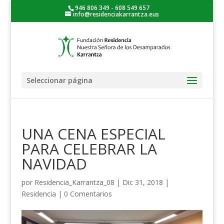
946 806 349 - 608 549 657
info@residenciakarrantza.eus
Seleccionar página
UNA CENA ESPECIAL
PARA CELEBRAR LA
NAVIDAD
por
Residencia_Karrantza_08
|
Dic 31, 2018
|
Residencia
|
0 Comentarios