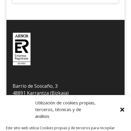
Barrio de Soscaño, 3
48891 Karrantza (Bizkaia)
Télefono 946 806 349
Utilización de cookies propias,
E-mail
info@residenciakarrantza.eus
terceros, técnicas y de
análisis
AVISO LEGAL
Este sitio web utiliza Cookies propias y de terceros para recopilar