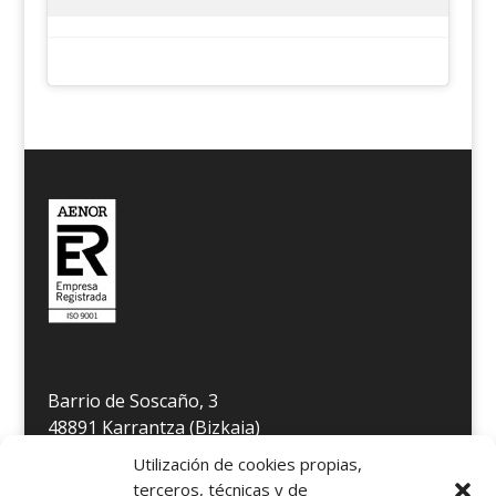
Barrio de Soscaño, 3
48891 Karrantza (Bizkaia)
Télefono 946 806 349
Utilización de cookies propias,
E-mail
info@residenciakarrantza.eus
terceros, técnicas y de