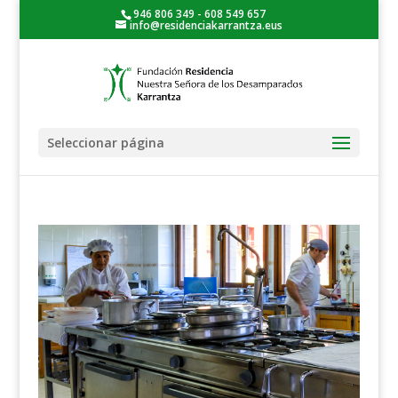
946 806 349 - 608 549 657
info@residenciakarrantza.eus
Seleccionar página