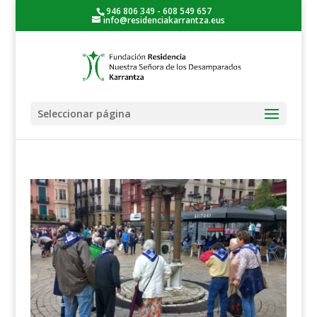
946 806 349 - 608 549 657
info@residenciakarrantza.eus
Seleccionar página