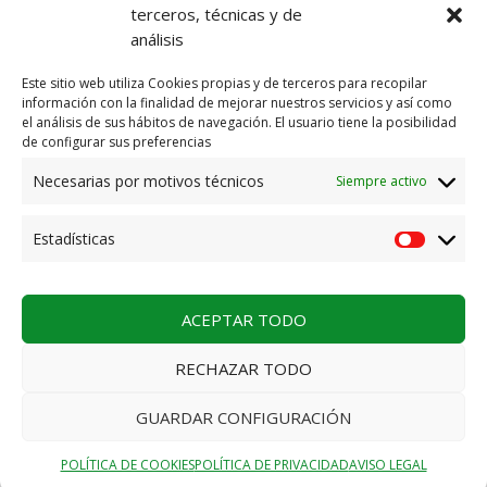
E-mail
info@residenciakarrantza.eus
terceros, técnicas y de
análisis
AVISO LEGAL
Este sitio web utiliza Cookies propias y de terceros para recopilar
información con la finalidad de mejorar nuestros servicios y así como
POLÍTICA DE PRIVACIDAD
el análisis de sus hábitos de navegación. El usuario tiene la posibilidad
de configurar sus preferencias
POLÍTICA DE PRIVACIDAD REDES SOCIALES
Necesarias por motivos técnicos
Siempre activo
POLÍTICA DE COOKIES
Estadísticas
POLÍTICA DE CALIDAD ISO
ACEPTAR TODO
RECHAZAR TODO
2026. Residencia Karrantza
GUARDAR CONFIGURACIÓN
Español
POLÍTICA DE COOKIES
POLÍTICA DE PRIVACIDAD
AVISO LEGAL